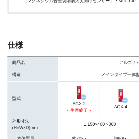
［マグネシウム合金切削屑火災向けセンサー］・MIR-100
仕様
商品名
アルゴナイ
構造
メインタイプ一体
型式
AGX-2
AGX-4
＜生産終了＞
外形寸法
1,150×400 ×300
(H×W×D)mm
本体質量
約70kg
約80kg