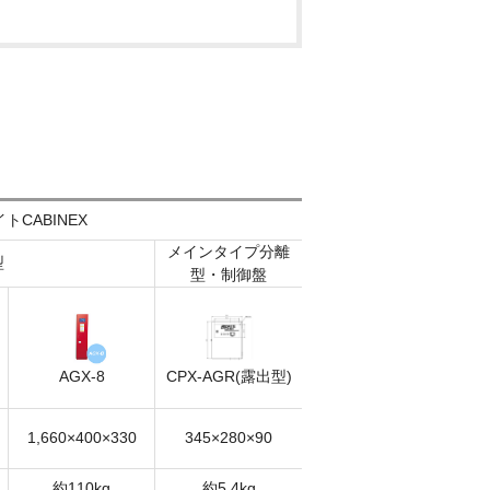
トCABINEX
メインタイプ分離
型
型・制御盤
CPX-AGR(露出型)
AGX-8
1,660×400×330
345×280×90
約110kg
約5.4kg