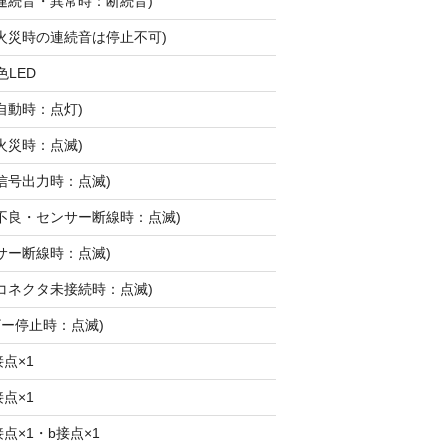
連続音・異常時：断続音)
火災時の連続音は停止不可)
色LED
(自動時：点灯)
(火災時：点滅)
動信号出力時：点滅)
ト不良・センサー断線時：点滅)
ンサー断線時：点滅)
のコネクタ未接続時：点滅)
ザー停止時：点滅)
接点×1
接点×1
接点×1・b接点×1