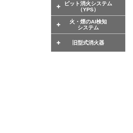
ピット消火システム
（YPS）
火・煙のAI検知
システム
旧型式消火器