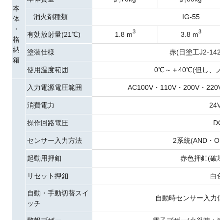
本
消火剤種類
IG-55
体
・
3
3
有効放射量(21℃)
1.8 m
3.8 m
格
納
塗装仕様
赤(日塗工J2-1
箱
使用温度範囲
0℃～＋40℃(但し
入力電源電圧範囲
AC100V・110V・200V・22
消費電力
24
操作回路電圧
D
センサー入力方法
2系統(AND・
起動用押釦
赤色押釦(破
リセット押釦
白
自動・手動切替スイ
自動時センサー入力
ッチ