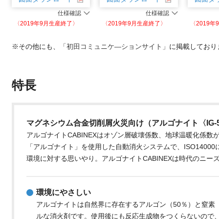
仕様確認
仕様確認
〈2019年9月生産終了〉
〈2019年9月生産終了〉
〈2019
※その他にも、
「初田コミュニケ―ションサイト」
に掲載しており
特長
マグネシウム合金切削屑火災向け（アルゴナイト〈IG-
アルゴナイトCABINEXはオゾン層破壊係数、地球温暖化係
「アルゴナイト」を使用した自動消火システムで、ISO1400
環境に対する思いやり。アルゴナイトCABINEXは時代のニ
環境にやさしい
アルゴナイトは自然界に存在するアルゴン（50％）と窒素
ルな消火剤です。使用後にも反応生成物をつくらないので