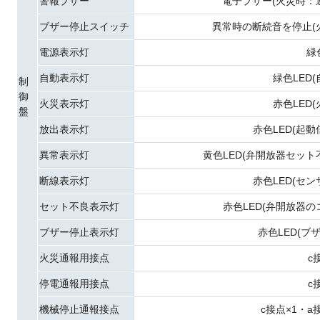
警報ブザー
電子ブザー(火災時：
ブザー停止スイッチ
異常時の断続音を停止(
電源表示灯
緑
自動表示灯
緑色LED
制
御
火災表示灯
赤色LED
盤
放出表示灯
赤色LED(起
異常表示灯
黄色LED(弁開放器セッ
断線表示灯
赤色LED(セ
セット不良表示灯
赤色LED(弁開放器
ブザー停止表示灯
赤色LED(ブ
火災通報用接点
c
停電通報用接点
c
機械停止通報接点
c接点×1・a