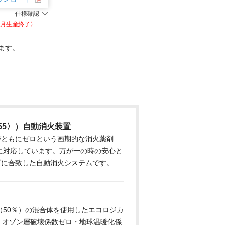
仕様確認
年9月生産終了〉
ます。
55〉）自動消火装置
数がともにゼロという画期的な消火薬剤
0に対応しています。万が一の時の安心と
ーズに合致した自動消火システムです。
（50％）の混合体を使用したエコロジカ
、オゾン層破壊係数ゼロ・地球温暖化係