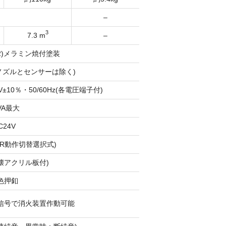
–
3
7.3 m
–
42)メラミン焼付塗装
、ノズルとセンサーは除く)
0V±10％・50/60Hz(各電圧端子付)
VA最大
C24V
OR動作切替選択式)
壊アクリル板付)
色押釦
信号で消火装置作動可能