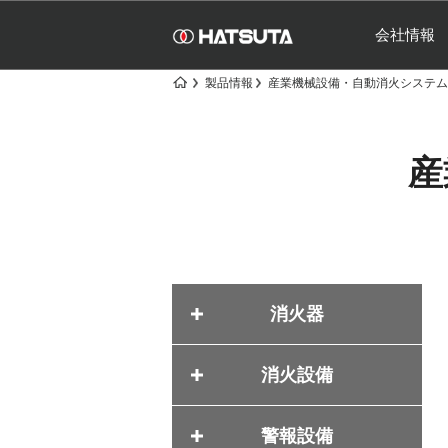
会社情報
製品情報
産業機械設備・
自動消火システム
産
消火器
消火設備
警報設備