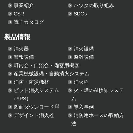
事業紹介
ハツタの取り組み
CSR
SDGs
電子カタログ
製品情報
消火器
消火設備
警報設備
避難設備
町内会・自治会・備蓄用機器
産業機械設備・自動消火システム
消防・防災機材
消火栓
ピット消火システム
火・煙のAI検知システ
（YPS）
ム
図面ダウンロード
導入事例
デザインド消火栓
消防用ホースの収納方
法