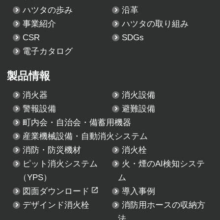
ハツタの歩み
沿革
事業紹介
ハツタの取り組み
CSR
SDGs
電子カタログ
製品情報
消火器
消火設備
警報設備
避難設備
町内会・自治会・備蓄用機器
産業機械設備・自動消火システム
消防・防災機材
消火栓
ピット消火システム
火・煙のAI検知システ
（YPS）
ム
図面ダウンロード
導入事例
デザインド消火栓
消防用ホースの収納方
法