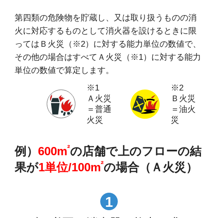
第四類の危険物を貯蔵し、又は取り扱うものの消
火に対応するものとして消火器を設けるときに限
ってはＢ火災（※2）に対する能力単位の数値で、
その他の場合はすべてＡ火災（※1）に対する能力
単位の数値で算定します。
※1
※2
Ａ火災
Ｂ火災
＝普通
＝油火
火災
災
²
例）
600m
の店舗で上のフローの結
²
果が
1単位/100m
の場合（Ａ火災）
1