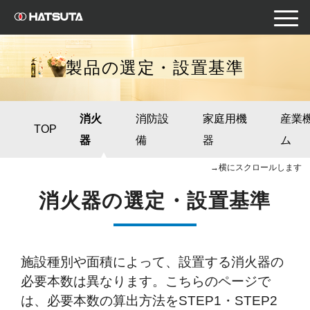
toggle
naviga
製品の選定・設置基準
消火
消防設
家庭用機
産業
TOP
器
備
器
ム
→横にスクロールします
消火器の選定・設置基準
施設種別や面積によって、設置する消火器の
必要本数は異なります。こちらのページで
は、必要本数の算出方法をSTEP1・STEP2