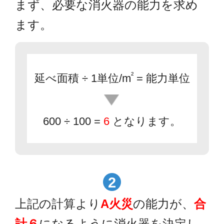
まず、必要な消火器の能力を求め
ます。
²
延べ面積 ÷ 1単位/m
= 能力単位
600 ÷ 100 =
6
となります。
2
上記の計算より
A火災
の能力が、
合
計６
になるように消火器を決定し