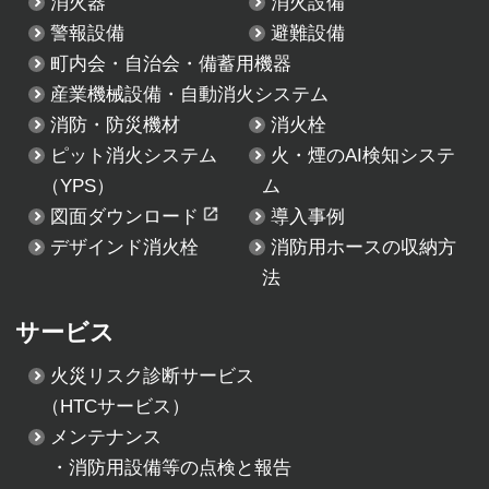
消火器
消火設備
警報設備
避難設備
町内会・自治会・備蓄用機器
産業機械設備・自動消火システム
消防・防災機材
消火栓
ピット消火システム
火・煙のAI検知システ
（YPS）
ム
図面ダウンロード
導入事例
デザインド消火栓
消防用ホースの収納方
法
サービス
火災リスク診断サービス
（HTCサービス）
メンテナンス
・
消防用設備等の点検と報告