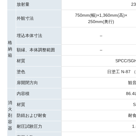
放射量
23
750mm(幅)×1,360mm(高)×
外観寸法
250mm(奥行)
埋込本体寸法
–
格
納
額縁、本体調整範囲
–
箱
材質
SPCC/SG
塗色
日塗工 N-87
扉開閉方向
観
内容積
86.4
消
材質
S
火
剤
防錆および耐食
耐
容
耐圧試験圧力
1
器