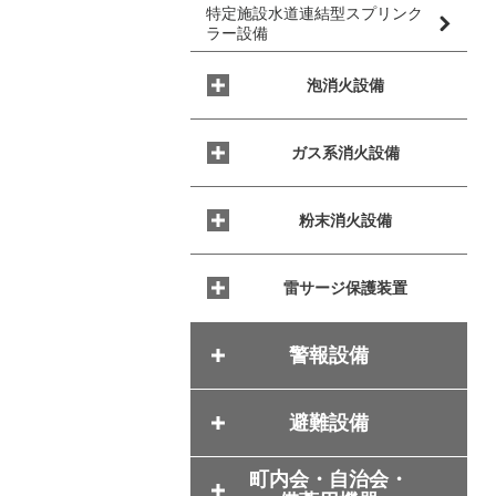
特定施設水道連結型スプリンク
ラー設備
泡消火設備
ガス系消火設備
粉末消火設備
雷サージ保護装置
警報設備
避難設備
町内会・自治会・