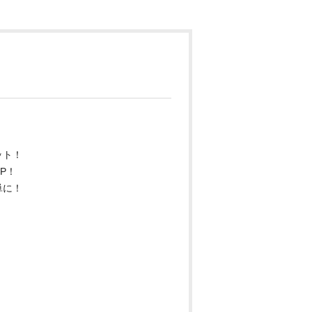
ット！
P！
単に！