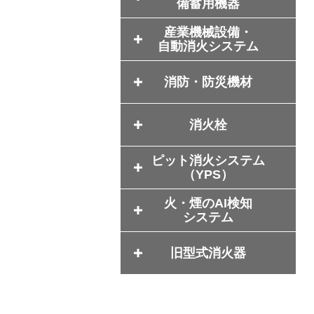
備蓄用機器
産業機械設備・
自動消火システム
消防・防災機材
消火栓
ピット消火システム
（YPS）
火・煙のAI検知
システム
旧型式消火器