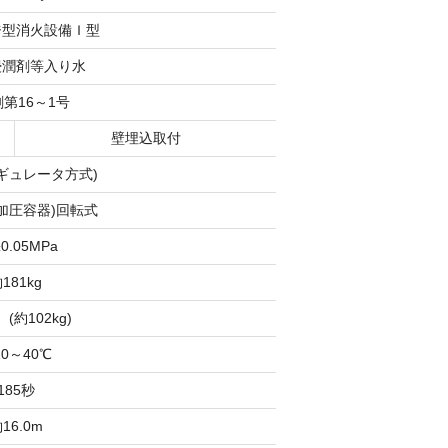
ジ型消火設備Ｉ型
浸潤剤等入り水
第16～1号
壁埋込取付
ギュレータ方式)
加圧容器)回転式
±0.05MPa
181kg
 (約102kg)
0～40℃
185秒
16.0m