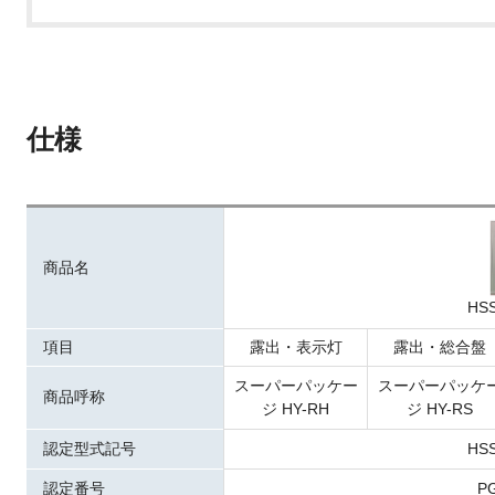
仕様
商品名
HSS
項目
露出・表示灯
露出・総合盤
スーパーパッケー
スーパーパッケ
商品呼称
ジ HY-RH
ジ HY-RS
認定型式記号
HSS
認定番号
P