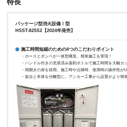
特長
パッケージ型消火設備Ⅰ型
HSST-825S2【2024年発売】
施工時間短縮のための4つのこだわりポイント
・ホースとボンベが一体型構造。簡単施工を実現！
・ハンドル付きの充填済み薬剤ボトルで施工時間を大幅カ
・両開きの扉を採用。施工時や点検時、使用時の操作性がU
・架台と本体を分離型に。アンカー工事から設置がより簡