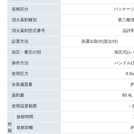
規格区分
パッケー
消火薬剤種別
第三種
消火薬剤型式番号
品評剤
設置方法
床露出取付(架台付)
加圧・蓄圧の別
加圧式(レ
操作方法
ハンドル(
使用圧力
0.9
全装備質量
約
薬剤量
80.4L
使用温度範囲
－2
放射時間
性
放射距離
約
能