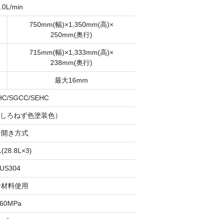
.0L/min
750mm(幅)×1,350mm(高)×
250mm(奥行)
715mm(幅)×1,333mm(高)×
238mm(奥行)
最大16mm
HC/SGCC/SEHC
 （しろねず色塗装色）
音開き方式
L(28.8L×3)
US304
食材料使用
.60MPa