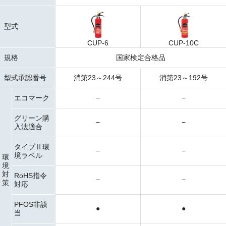
型式
CUP-6
CUP-10C
規格
国家検定合格品
型式承認番号
消第23～244号
消第23～192号
エコマーク
−
−
グリーン購
−
−
入法適合
タイプⅡ環
−
−
境ラベル
環
境
対
RoHS指令
−
−
策
対応
PFOS非該
●
●
当