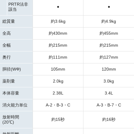
PRTR法非
●
●
該当
総質量
約3.6kg
約4.9kg
全高
約430mm
約455mm
全幅
約215mm
約215mm
奥行
約111mm
約127mm
胴径(WΦ)
105mm
120mm
薬剤量
2.0kg
3.0kg
本体容量
2.38L
3.4L
消火能力単位
A-2・B-3・C
A-3・B-7・C
放射時間
約15秒
約16秒
(20℃)
放射距離