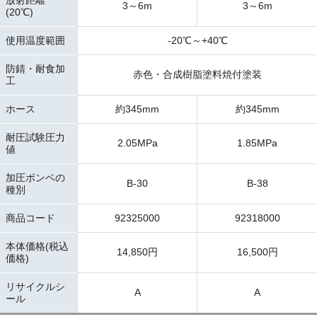
3～6m
3～6m
(20℃)
使用温度範囲
-20℃～+40℃
防錆・耐食加
赤色・合成樹脂塗料焼付塗装
工
ホース
約345mm
約345mm
耐圧試験圧力
2.05MPa
1.85MPa
値
加圧ボンベの
B-30
B-38
種別
商品コード
92325000
92318000
本体価格(税込
14,850円
16,500円
価格)
リサイクルシ
A
A
ール