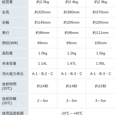
総質量
約2.0kg
約2.4kg
約2.9kg
全高
約325mm
約380mm
約370mm
全幅
約145mm
約205mm
約205mm
奥行
約96mm
約96mm
約111mm
胴径(WΦ)
89mm
89mm
105mm
薬剤量
1.0kg
1.2kg
1.5kg
本体容量
1.14L
1.47L
1.95L
消火能力単位
A-1・B-2・C
A-1・B-3・C
A-1・B-3・C
放射時間
約14秒
約14秒
約15秒
(20℃)
放射距離
2～5m
3～5m
3～5m
(20℃)
使用温度範囲
-20℃～+40℃