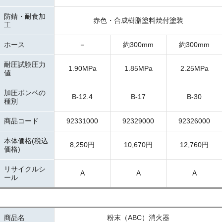
防錆・耐食加
赤色・合成樹脂塗料焼付塗装
工
ホース
－
約300mm
約300mm
耐圧試験圧力
1.90MPa
1.85MPa
2.25MPa
値
加圧ボンベの
B-12.4
B-17
B-30
種別
商品コード
92331000
92329000
92326000
本体価格(税込
8,250円
10,670円
12,760円
価格)
リサイクルシ
A
A
A
ール
商品名
粉末（ABC）消火器