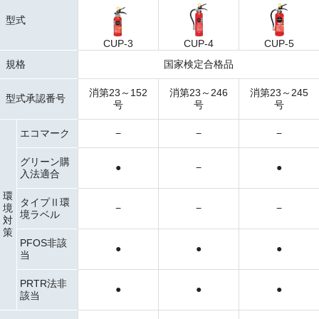
型式
CUP-3
CUP-4
CUP-5
規格
国家検定合格品
消第23～152
消第23～246
消第23～245
型式承認番号
号
号
号
エコマーク
−
−
−
グリーン購
●
−
●
入法適合
環
タイプⅡ環
境
−
−
−
境ラベル
対
策
PFOS非該
●
●
●
当
PRTR法非
●
●
●
該当