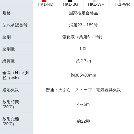
HK1-RD
HK1-BG
HK1-WF
HK1-WR
規格
国家検定合格品
型式承認番号
消第23～189号
薬剤
強化液（薬第6～1号）
薬剤量
1.0L
総質量
約2.7kg
全高（H）×胴
約385×89mm
径（wΦ）
適応火災
普通・天ぷら・ストーブ・電気器具火災
放射時間
4～6m
(20℃)
放射距離
約22秒
(20℃)