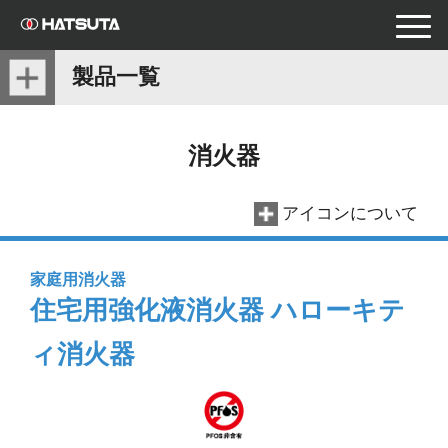
toggle
naviga
製品一覧
消火器
アイコンについて
家庭用消火器
住宅用強化液消火器 ハローキテ
ィ消火器