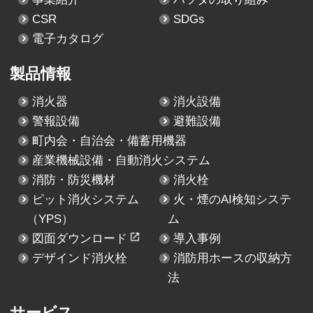
CSR
SDGs
電子カタログ
製品情報
消火器
消火設備
警報設備
避難設備
町内会・自治会・備蓄用機器
産業機械設備・自動消火システム
消防・防災機材
消火栓
ピット消火システム
火・煙のAI検知システ
（YPS）
ム
図面ダウンロード
導入事例
デザインド消火栓
消防用ホースの収納方
法
サービス