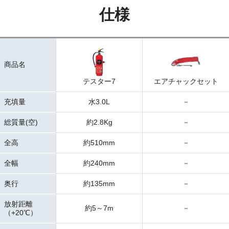
仕様
商品名
テスター7
エアチャックセット
充填量
水3.0L
－
総質量(空)
約2.8Kg
－
全高
約510mm
－
全幅
約240mm
－
奥行
約135mm
－
放射距離
約5～7m
－
（+20℃）