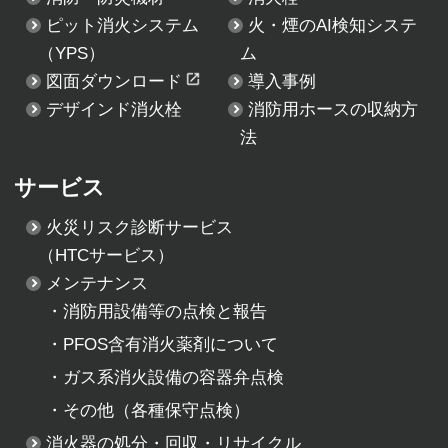
ピット消火システム
火・煙のAI検知システ
（YPS）
ム
図面ダウンロード
導入事例
デザインド消火栓
消防用ホースの収納方
法
サービス
火災リスク診断サービス
（HTCサービス）
メンテナンス
・
消防用設備等の点検と報告
・
PFOS含有消火薬剤について
・
ガス系消火設備の容器弁点検
・
その他（各種保守点検）
消火器の処分・回収・リサイクル