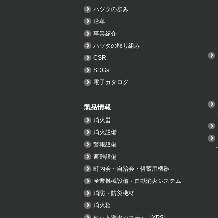
ハツタの歩み
沿革
事業紹介
ハツタの取り組み
CSR
SDGs
電子カタログ
製品情報
消火器
消火設備
警報設備
避難設備
町内会・自治会・備蓄用機器
産業機械設備・自動消火システム
消防・防災機材
消火栓
ピット消火システム（YPS）