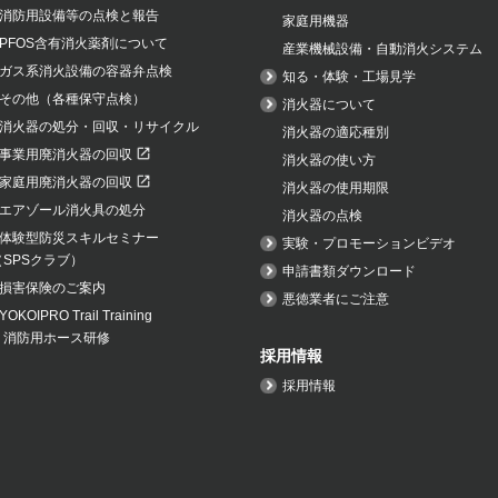
消防用設備等の点検と報告
家庭用機器
PFOS含有消火薬剤について
産業機械設備・自動消火システム
ガス系消火設備の容器弁点検
知る・体験・工場見学
その他（各種保守点検）
消火器について
消火器の処分・回収・リサイクル
消火器の適応種別
事業用廃消火器の回収
消火器の使い方
家庭用廃消火器の回収
消火器の使用期限
エアゾール消火具の処分
消火器の点検
体験型防災スキルセミナー
実験・プロモーションビデオ
（SPSクラブ）
申請書類ダウンロード
損害保険のご案内
悪徳業者にご注意
YOKOIPRO Trail Training
・消防用ホース研修
採用情報
採用情報