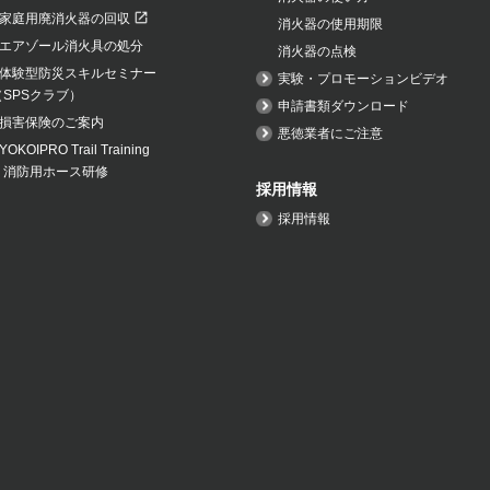
家庭用廃消火器の回収
消火器の使用期限
エアゾール消火具の処分
消火器の点検
体験型防災スキルセミナー
実験・プロモーションビデオ
（SPSクラブ）
申請書類ダウンロード
損害保険のご案内
悪徳業者にご注意
YOKOIPRO Trail Training
・消防用ホース研修
採用情報
採用情報