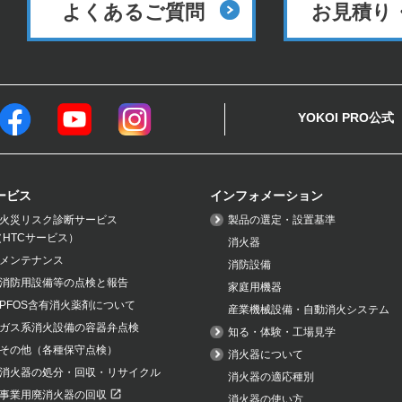
よくあるご質問
お見積り
YOKOI PRO公式
ービス
インフォメーション
火災リスク診断サービス
製品の選定・設置基準
（HTCサービス）
消火器
メンテナンス
消防設備
消防用設備等の点検と報告
家庭用機器
PFOS含有消火薬剤について
産業機械設備・自動消火システム
ガス系消火設備の容器弁点検
知る・体験・工場見学
その他（各種保守点検）
消火器について
消火器の処分・回収・リサイクル
消火器の適応種別
事業用廃消火器の回収
消火器の使い方