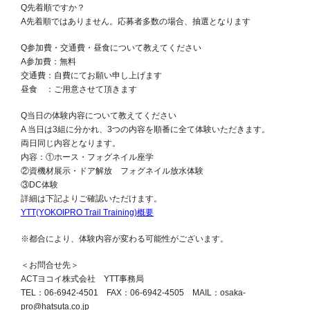
Q先着順ですか？
A先着順ではありません。応募者多数の場合、抽選となります
Q参加費・交通費・昼食について教えてください
A参加費：無料
交通費：自費にてお願い申し上げます
昼食 ：ご用意させて頂きます
Q当日の体験内容について教えてください
A 当日は3組に分かれ、3つの内容を順番に全て体験いただきます。
両日同じ内容となります。
内容：①ホース・フォグネイル座学
②資機材展示・ドア解放 フォグネイル放水体験
③DC体験
詳細は下記よりご確認いただけます。
YTT(YOKOIPRO Trail Training)概要
※都合により、体験内容が変わる可能性がございます。
＜お問合せ先＞
ACTヨコイ株式会社 YTT事務局
TEL：06-6942-4501 FAX：06-6942-4505 MAIL：osaka-
pro@hatsuta.co.jp