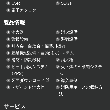
CSR
SDGs
電子カタログ
製品情報
消火器
消火設備
警報設備
避難設備
町内会・自治会・備蓄用機器
産業機械設備・自動消火システム
消防・防災機材
消火栓
ピット消火システム
火・煙のAI検知システ
（YPS）
ム
図面ダウンロード
導入事例
デザインド消火栓
消防用ホースの収納方
法
サービス