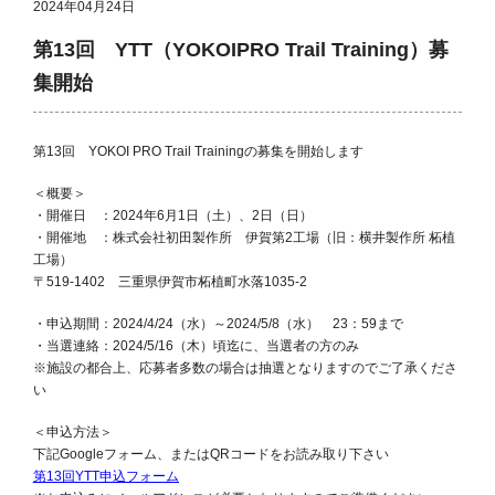
2024年04月24日
第13回 YTT（YOKOIPRO Trail Training）募
集開始
第13回 YOKOI PRO Trail Trainingの募集を開始します
＜概要＞
・開催日 ：2024年6月1日（土）、2日（日）
・開催地 ：株式会社初田製作所 伊賀第2工場（旧：横井製作所 柘植
工場）
〒519-1402 三重県伊賀市柘植町水落1035-2
・申込期間：2024/4/24（水）～2024/5/8（水） 23：59まで
・当選連絡：2024/5/16（木）頃迄に、当選者の方のみ
※施設の都合上、応募者多数の場合は抽選となりますのでご了承くださ
い
＜申込方法＞
下記Googleフォーム、またはQRコードをお読み取り下さい
第13回YTT申込フォーム