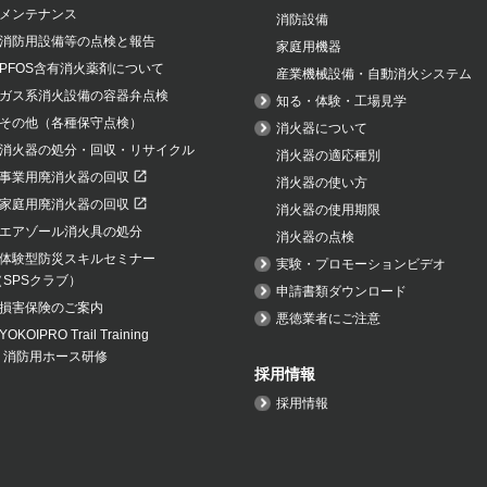
メンテナンス
消防設備
消防用設備等の点検と報告
家庭用機器
PFOS含有消火薬剤について
産業機械設備・自動消火システム
ガス系消火設備の容器弁点検
知る・体験・工場見学
その他（各種保守点検）
消火器について
消火器の処分・回収・リサイクル
消火器の適応種別
事業用廃消火器の回収
消火器の使い方
家庭用廃消火器の回収
消火器の使用期限
エアゾール消火具の処分
消火器の点検
体験型防災スキルセミナー
実験・プロモーションビデオ
（SPSクラブ）
申請書類ダウンロード
損害保険のご案内
悪徳業者にご注意
YOKOIPRO Trail Training
・消防用ホース研修
採用情報
採用情報