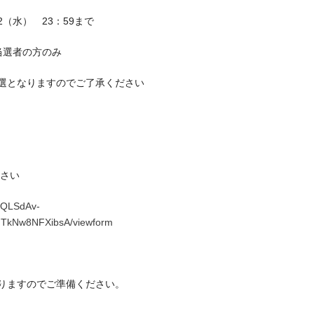
8/2（水） 23：59まで
、当選者の方のみ
選となりますのでご了承ください
ださい
IpQLSdAv-
TkNw8NFXibsA/viewform
りますのでご準備ください。