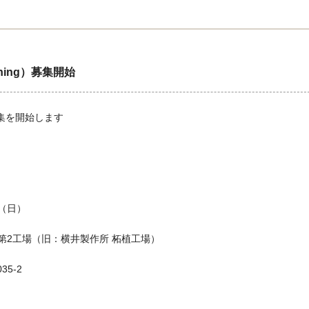
aining）募集開始
ngの募集を開始します
日（日）
第2工場（旧：横井製作所 柘植工場）
5-2